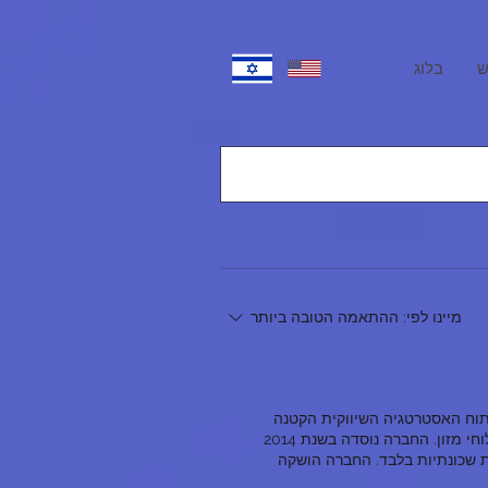
בלוג
מיינו לפי:
ההתאמה הטובה ביותר
תוח האסטרטגיה השיווקית הקטנה
שלהם? וולט משלוחי מזון מהיר, השיגה הצלחה יוצאת דופן בעולם התחרותי של משלוחי מזון. החברה נוסדה בשנת 2014
ם שאפתניים מאוניברסיטת הלסינקי, והתחילה עם 10 מסעדות שכונתיות בלבד. החברה הושקה
רשמית בשנת 2015. עם זאת, בשל הגישה החדשנית שלהם, היא צברה תאוצה והרחיבה את פעילותה ליותר מ-20 מדינות,